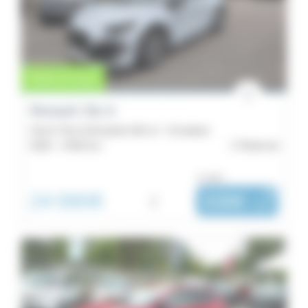
3
Austral
1
Catégorie
Vente en cours
Citadine
Renault Clio 6
3
Clio E-Tech full hybrid 160 ch - Evolution
2026 -
4 000 km
Ploërmel
SUV
/
ou dès :
4x4
24 990€
i
338€
|
/ mois
1
Année
Kilométrage