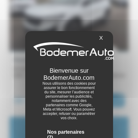
X
Masquer le ba
Renault Austral
full hybrid E-Tech 200 ch - Techno
2025 -
9 900 km
Ploërmel
Nous utilisons des cookies pour
assurer le bon fonctionnement
ou dès :
du site, mesurer l’audience et
personnaliser les publicités,
36 990€
i
461€
|
notamment avec des
/ mois
partenaires comme Google,
Meta et Microsoft. Vous pouvez
accepter, refuser ou paramétrer
vos choix.
Nos partenaires
(7)