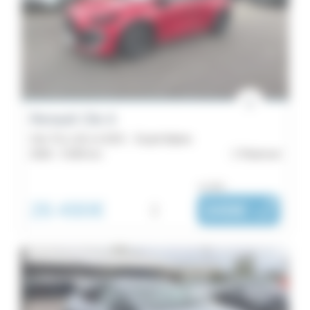
Budget
Énergie
Boîte
de
Renault Clio 6
vitesse
Clio TCe 115 ch EDC - Esprit Alpine
2026 -
5 000 km
Ploërmel
Couleurs
ou dès :
Emission
26 490€
i
348€
|
/ mois
Équipements