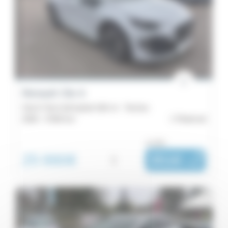
Renault Clio 6
Clio E-Tech full hybrid 160 ch - Techno
2026 -
9 500 km
Ploërmel
ou dès :
25 990€
i
351€
|
/ mois