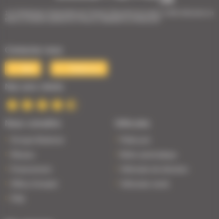
1er Distributeur Automobile de l’Ouest | 38 points de vente | 3 000 véhicules en
stock | Livraison partout en France | Satisfait ou remboursé
Contactez-nous
Mail
Téléphone
Nos avis clients
Nous connaître
Véhicules
Groupe Bodemer
Petits prix
Réseau
Boîte automatique
Financement
Véhicules de direction
Offres d'emploi
Véhicules neufs
FAQ