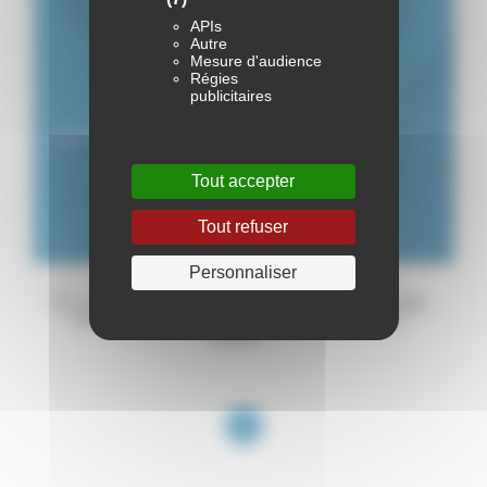
APIs
Autre
Mesure d'audience
Régies
publicitaires
Le véhicule de vos rêves
est introuvable ?
Tout accepter
Alerte email
Tout refuser
Personnaliser
"Un crédit vous engage et doit être remboursé. Vérifiez
vos capacités de remboursement avant de vous
engager."
1