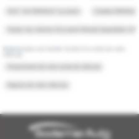
SUV / 4x4 RENAULT occasion
Citadine RENAULT
Toutes nos voitures d’occasion Renault disponibles à Pl
Bodemerauto.com facilite l’achat et la vente de votre
véhicule
Financement de votre achat de véhicule
Reprise de votre véhicule